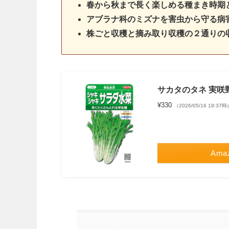
春から秋まで長く楽しめる種まき時期
アブラナ科のミズナを害虫から守る病
株ごと収穫と摘み取り収穫の２通りの
サカタのタネ 実咲野
¥330
（2026/05/16 19:37
Ama