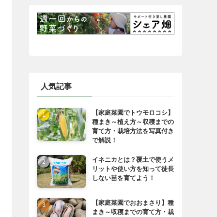
人気記事
【家庭菜園でトウモロコシ】
種まき～植え方～収穫までの
育て方・栽培方法を写真付き
で解説！
イネニカとは？覆土で使うメ
リットや使い方を知って徒長
しない苗を育てよう！
【家庭菜園でおおまさり】種
まき～収穫までの育て方・栽