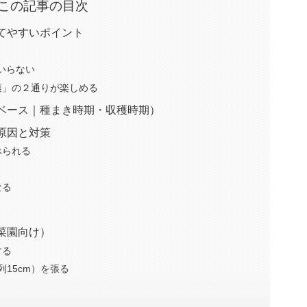
この記事の目次
てやすいポイント
いらない
穫」の２通りが楽しめる
ベース｜種まき時期・収穫時期）
原因と対策
べられる
なる
菜園向け）
する
列15cm）を張る