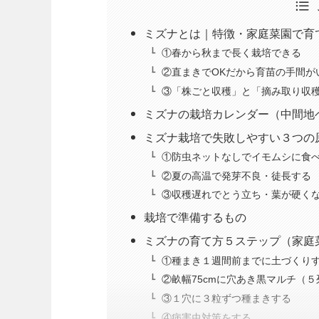
ミズナとは｜特徴・家庭菜園で育
①春から秋まで長く栽培できる
②直まきでOKだから育苗の手間が
③「株ごと収穫」と「摘み取り収
ミズナの栽培カレンダー（中間地
ミズナ栽培で失敗しやすい３つの
①防虫ネットなしでイモムシに食
②夏の高温で発芽不良・徒長する
③収穫遅れでとう立ち・葉が硬く
栽培で準備するもの
ミズナの育て方５ステップ（家庭
①種まき１週間前までに土づくり
②畝幅75cmに穴あき黒マルチ（５
③１穴に３粒ずつ種まきする
④病害虫対策をする