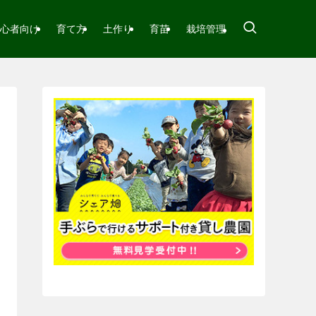
心者向け
育て方
土作り
育苗
栽培管理