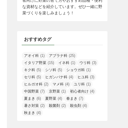
者向けに野菜の育て方やおすすめ品種・便利
な資材などを紹介しています。ぜひ一緒に野
菜づくりを楽しみましょう！
おすすめタグ
アオイ科
(1)
アブラナ科
(25)
イタリア野菜
(15)
イネ科
(1)
ウリ科
(3)
キク科
(5)
シソ科
(5)
ショウガ科
(1)
セリ科
(5)
ヒガンバナ科
(4)
ヒユ科
(3)
ヒルガオ科
(2)
マメ科
(4)
ユリ科
(1)
中国野菜
(7)
京野菜
(1)
初心者向け
(4)
夏まき
(6)
夏野菜
(4)
春まき
(7)
暑さ対策
(2)
殺菌剤
(2)
殺虫剤
(4)
秋まき
(4)