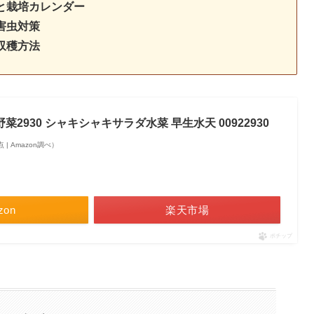
と栽培カレンダー
害虫対策
収穫方法
菜2930 シャキシャキサラダ水菜 早生水天 00922930
時点 | Amazon調べ）
zon
楽天市場
ポチップ