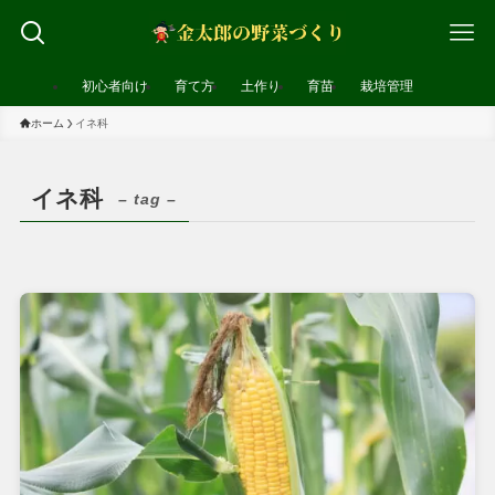
初心者向け
育て方
土作り
育苗
栽培管理
ホーム
イネ科
イネ科
– tag –