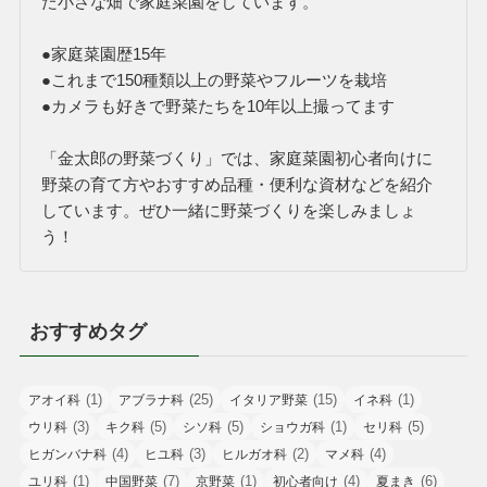
た小さな畑で家庭菜園をしています。
●家庭菜園歴15年
●これまで150種類以上の野菜やフルーツを栽培
●カメラも好きで野菜たちを10年以上撮ってます
「金太郎の野菜づくり」では、家庭菜園初心者向けに
野菜の育て方やおすすめ品種・便利な資材などを紹介
しています。ぜひ一緒に野菜づくりを楽しみましょ
う！
おすすめタグ
(1)
(25)
(15)
(1)
アオイ科
アブラナ科
イタリア野菜
イネ科
(3)
(5)
(5)
(1)
(5)
ウリ科
キク科
シソ科
ショウガ科
セリ科
(4)
(3)
(2)
(4)
ヒガンバナ科
ヒユ科
ヒルガオ科
マメ科
(1)
(7)
(1)
(4)
(6)
ユリ科
中国野菜
京野菜
初心者向け
夏まき