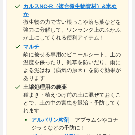
カルスNC-R（複合微生物資材）&米ぬ
か
微生物の力で古い根っこや落ち葉などを
強力に分解して、ワンランク上のふかふ
か土にしてくれる便利アイテム！
マルチ
畝に被せる専用のビニールシート。土の
温度を保ったり、雑草を防いだり、雨に
よる泥はね（病気の原因）を防ぐ効果が
あります
土壌処理用の農薬
種まき・植えつけ前の土に混ぜておくこ
とで、土の中の害虫を退治・予防してく
れます
アルバリン粒剤
：アブラムシやコナ
ジラミなどの予防に！