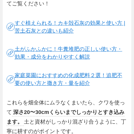
てご覧ください！
すぐ植えられる！カキ殻石灰の効果と使い方 |
苦土石灰との違いも紹介
土がふかふかに！牛糞堆肥の正しい使い方・
効果・成分をわかりやすく解説
家庭菜園におすすめの化成肥料２選！追肥不
要の使い方と撒き方・量を紹介
これらを畑全体にムラなくまいたら、クワを使っ
て
深さ20〜30cmくらいまでしっかりとすき込み
ます。
土と資材がしっかり混ざり合うように、丁
寧に耕すのがポイントです。