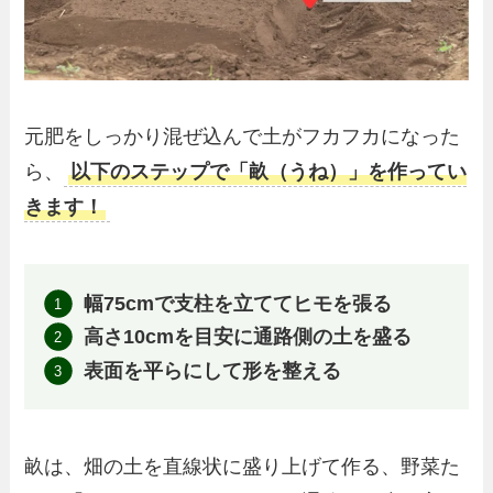
元肥をしっかり混ぜ込んで土がフカフカになった
ら、
以下のステップで「畝（うね）」を作ってい
きます！
幅75cmで支柱を立ててヒモを張る
高さ10cmを目安に通路側の土を盛る
表面を平らにして形を整える
畝は、畑の土を直線状に盛り上げて作る、野菜た