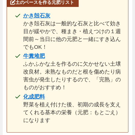
土のベースを作る元肥リスト
かき殻石灰
かき殻石灰は一般的な石灰と比べて効き
目が緩やかで、種まき・植えつけの１週
間前～当日に他の元肥と一緒にすき込ん
でもOK！
牛糞堆肥
ふかふかな土を作るのに欠かせない土壌
改良材。未熟なものだと根を傷めたり病
害虫が発生したりするので、「完熟」の
ものがおすすめ！
化成肥料
野菜を植え付けた後、初期の成長を支え
てくれる基本の栄養（元肥：もとごえ）
になります