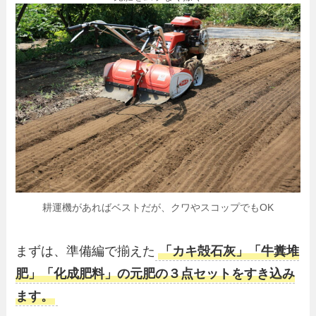
耕運機があればベストだが、クワやスコップでもOK
まずは、準備編で揃えた
「カキ殻石灰」「牛糞堆
肥」「化成肥料」の元肥の３点セットをすき込み
ます。