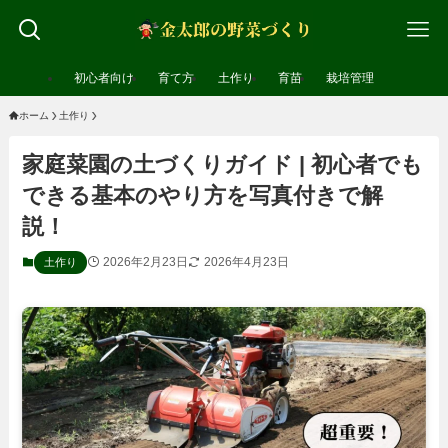
初心者向け
育て方
土作り
育苗
栽培管理
ホーム
土作り
家庭菜園の土づくりガイド | 初心者でも
できる基本のやり方を写真付きで解
説！
2026年2月23日
2026年4月23日
土作り