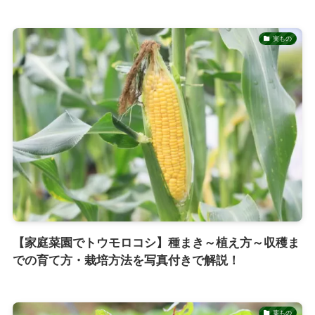
実もの
【家庭菜園でトウモロコシ】種まき～植え方～収穫ま
での育て方・栽培方法を写真付きで解説！
葉もの