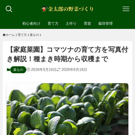
初心者向け
育て方
土作り
育苗
栽培管理
ホーム
育て方
葉もの
【家庭菜園】コマツナの育て方を写真付
き解説！種まき時期から収穫まで
2026年5月16日
2026年6月18日
葉もの