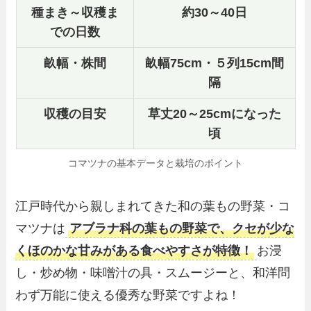
種まき～収穫ま
約30～40日
での日数
畝幅・株間
畝幅75cm・５列15cm間
隔
収穫の目安
草丈20～25cmになった
頃
コマツナの基本データと栽培のポイント
江戸時代から親しまれてきた和の葉もの野菜・コ
マツナは
アブラナ科の葉もの野菜で、クセが少な
くほのかな甘みがある食べやすさが特徴！
お浸
し・炒め物・味噌汁の具・スムージーと、和洋問
わず万能に使える優秀な野菜ですよね！