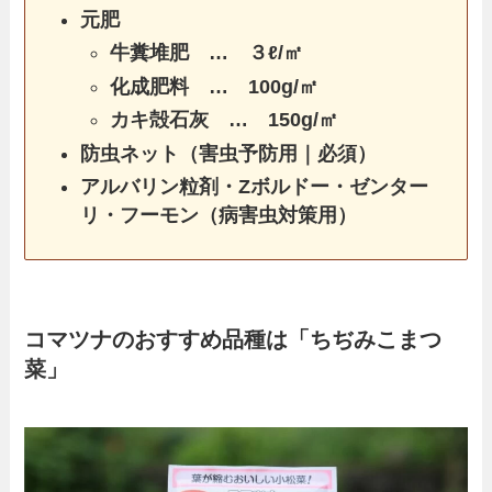
元肥
牛糞堆肥 … ３ℓ/㎡
化成肥料 … 100g/㎡
カキ殻石灰 … 150g/㎡
防虫ネット（害虫予防用｜必須）
アルバリン粒剤・Zボルドー・ゼンター
リ・フーモン（病害虫対策用）
コマツナのおすすめ品種は「ちぢみこまつ
菜」