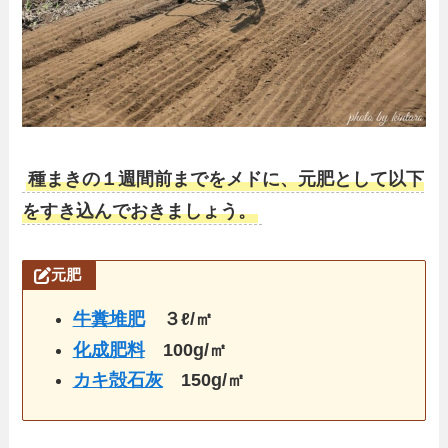
種まきの１週間前までをメドに、元肥として以下
をすき込んでおきましょう。
元肥
牛糞堆肥
３ℓ/㎡
化成肥料
100g/㎡
カキ殻石灰
150g/㎡