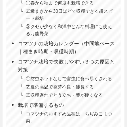
①春から秋まで何度も栽培できる
②種まきから30日ほどで収穫できる超スピ
ード栽培
③クセが少なく和洋中どんな料理にも使え
る万能野菜
コマツナの栽培カレンダー（中間地ベース
｜種まき時期・収穫時期）
コマツナ栽培で失敗しやすい３つの原因と
対策
①防虫ネットなしで害虫に食べ尽くされる
②夏の高温で発芽不良・徒長する
③収穫遅れでとう立ち・葉が硬くなる
栽培で準備するもの
コマツナのおすすめ品種は「ちぢみこまつ
菜」