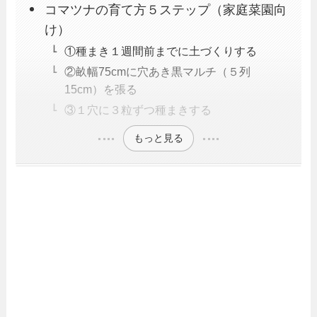
コマツナの育て方５ステップ（家庭菜園向
け）
①種まき１週間前までに土づくりする
②畝幅75cmに穴あき黒マルチ（５列
15cm）を張る
③１穴に３粒ずつ種まきする
もっと見る