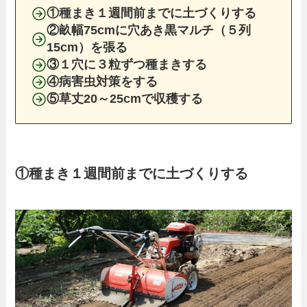
①種まき１週間前までに土づくりする
②畝幅75cmに穴あき黒マルチ（５列
15cm）を張る
③１穴に３粒ずつ種まきする
④病害虫対策をする
⑤草丈20～25cmで収穫する
①種まき１週間前までに土づくりする