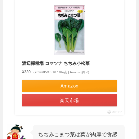
渡辺採種場 コマツナ ちぢみ小松菜
¥330
（2026/05/16 10:18時点 | Amazon調べ）
Amazon
楽天市場
ポチップ
ちぢみこまつ菜は葉が肉厚で食感