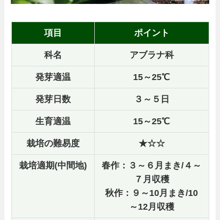
項目
ポイント
科名
アブラナ科
発芽適温
15～25℃
発芽日数
３～５日
生育適温
15～25℃
栽培の難易度
★☆☆
栽培適期(中間地)
春作：３～６月まき/４～
７月収穫
秋作：９～10月まき/10
～12月収穫