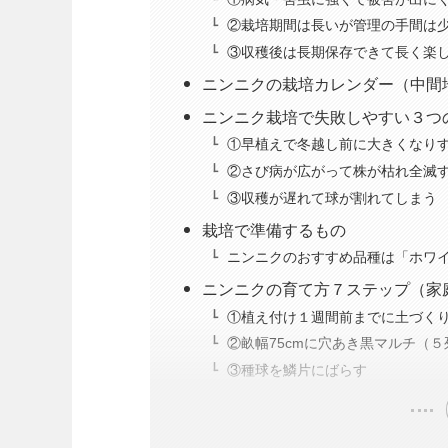
②栽培期間は長いが管理の手間は
③収穫後は長期保存できて長く楽
ニンニクの栽培カレンダー（中間
ニンニク栽培で失敗しやすい３つ
①早植えで冬越し前に大きくなり
②さび病が広がって株が枯れ全滅
③収穫が遅れて球が割れてしまう
栽培で準備するもの
ニンニクのおすすめ品種は「ホワ
ニンニクの育て方７ステップ（家
①植え付け１週間前までに土づく
②畝幅75cmに穴あき黒マルチ（５
③種球を鱗片にばらす