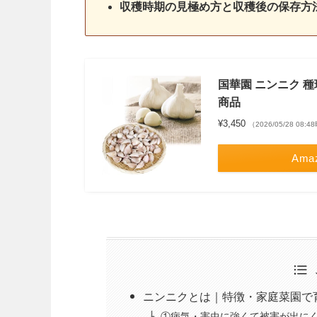
収穫時期の見極め方と収穫後の保存方
国華園 ニンニク 種球
商品
¥3,450
（2026/05/28 08:
Ama
ニンニクとは｜特徴・家庭菜園で
①病気・害虫に強くて被害が出に