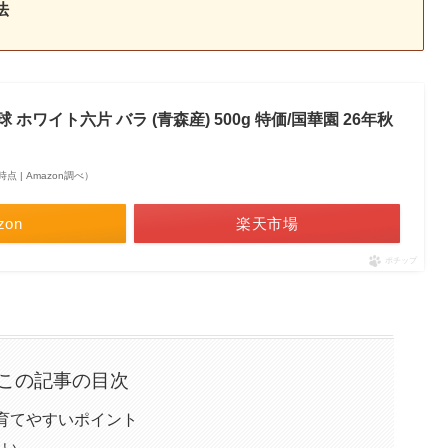
法
 ホワイト六片 バラ (青森産) 500g 特価/国華園 26年秋
48時点 | Amazon調べ）
zon
楽天市場
ポチップ
この記事の目次
育てやすいポイント
くい