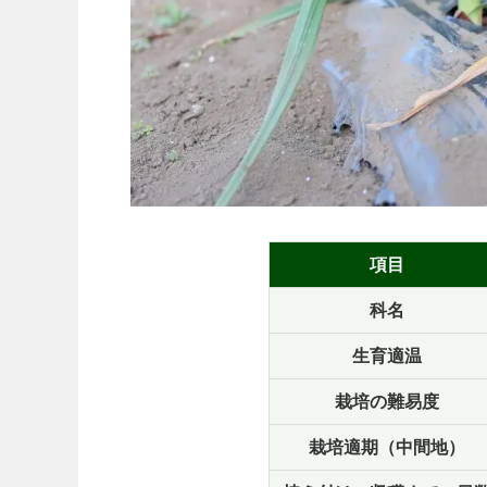
項目
科名
生育適温
栽培の難易度
栽培適期（中間地）