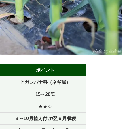
ポイント
ヒガンバナ科（ネギ属）
15～20℃
★★☆
９～10月植え付け/翌６月収穫