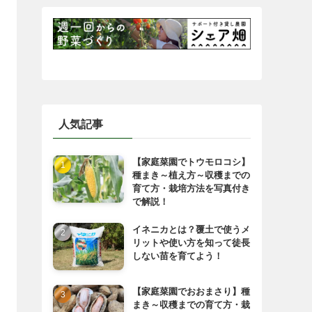
人気記事
【家庭菜園でトウモロコシ】
種まき～植え方～収穫までの
育て方・栽培方法を写真付き
で解説！
イネニカとは？覆土で使うメ
リットや使い方を知って徒長
しない苗を育てよう！
【家庭菜園でおおまさり】種
まき～収穫までの育て方・栽