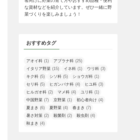
者向けに野菜の育て方やおすすめ品種・便利
な資材などを紹介しています。ぜひ一緒に野
菜づくりを楽しみましょう！
おすすめタグ
アオイ科
(1)
アブラナ科
(25)
イタリア野菜
(15)
イネ科
(1)
ウリ科
(3)
キク科
(5)
シソ科
(5)
ショウガ科
(1)
セリ科
(5)
ヒガンバナ科
(4)
ヒユ科
(3)
ヒルガオ科
(2)
マメ科
(4)
ユリ科
(1)
中国野菜
(7)
京野菜
(1)
初心者向け
(4)
夏まき
(6)
夏野菜
(4)
春まき
(7)
暑さ対策
(2)
殺菌剤
(2)
殺虫剤
(4)
秋まき
(4)