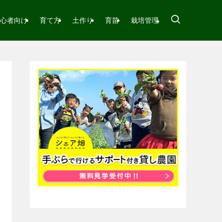
心者向け
育て方
土作り
育苗
栽培管理