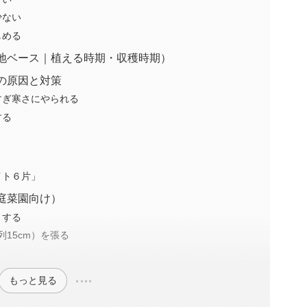
少ない
しめる
地ベース｜植える時期・収穫時期）
の原因と対策
すぎ寒さにやられる
する
イト６片」
庭菜園向け）
りする
列15cm）を張る
もっと見る