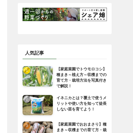
人気記事
【家庭菜園でトウモロコシ】
種まき～植え方～収穫までの
育て方・栽培方法を写真付き
で解説！
イネニカとは？覆土で使うメ
リットや使い方を知って徒長
しない苗を育てよう！
【家庭菜園でおおまさり】種
まき～収穫までの育て方・栽