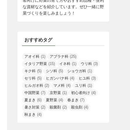
者向けに野菜の育て方やおすすめ品種・便利
な資材などを紹介しています。ぜひ一緒に野
菜づくりを楽しみましょう！
おすすめタグ
アオイ科
(1)
アブラナ科
(25)
イタリア野菜
(15)
イネ科
(1)
ウリ科
(3)
キク科
(5)
シソ科
(5)
ショウガ科
(1)
セリ科
(5)
ヒガンバナ科
(4)
ヒユ科
(3)
ヒルガオ科
(2)
マメ科
(4)
ユリ科
(1)
中国野菜
(7)
京野菜
(1)
初心者向け
(4)
夏まき
(6)
夏野菜
(4)
春まき
(7)
暑さ対策
(2)
殺菌剤
(2)
殺虫剤
(4)
秋まき
(4)