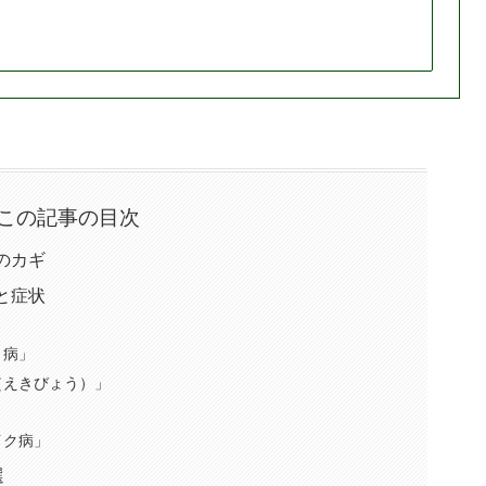
この記事の目次
のカギ
と症状
」
と病」
（えきびょう）」
イク病」
選