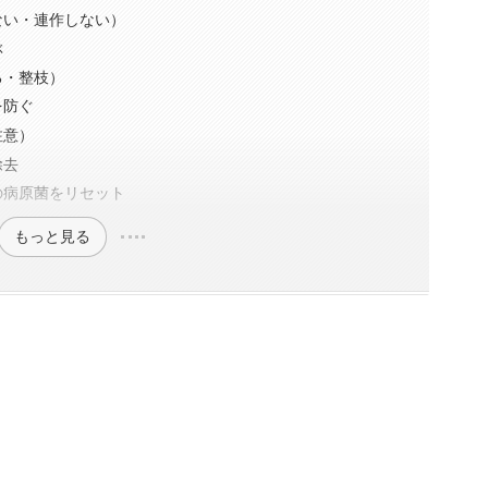
ない・連作しない）
ぶ
る・整枝）
を防ぐ
注意）
除去
の病原菌をリセット
もっと見る