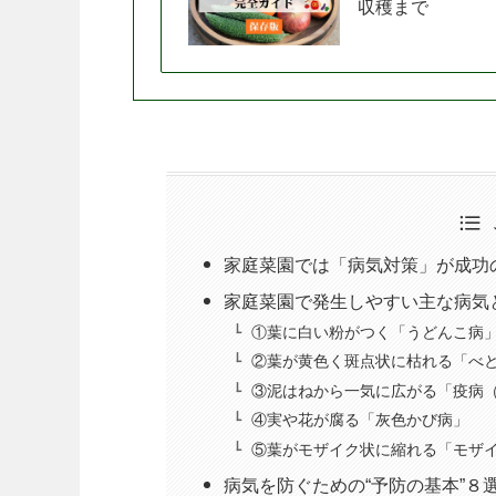
収穫まで
家庭菜園では「病気対策」が成功
家庭菜園で発生しやすい主な病気
①葉に白い粉がつく「うどんこ病
②葉が黄色く斑点状に枯れる「べ
③泥はねから一気に広がる「疫病
④実や花が腐る「灰色かび病」
⑤葉がモザイク状に縮れる「モザ
病気を防ぐための“予防の基本”８