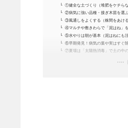
①健全な土づくり（堆肥をケチら
②病気に強い品種・接ぎ木苗を選
③風通しをよくする（株間をあけ
④マルチや敷きわらで「泥はね」
⑤水やりは朝が基本（泥はねにも
⑥早期発見！病気の葉や実はすぐ
⑦夏場は「太陽熱消毒」で土の中