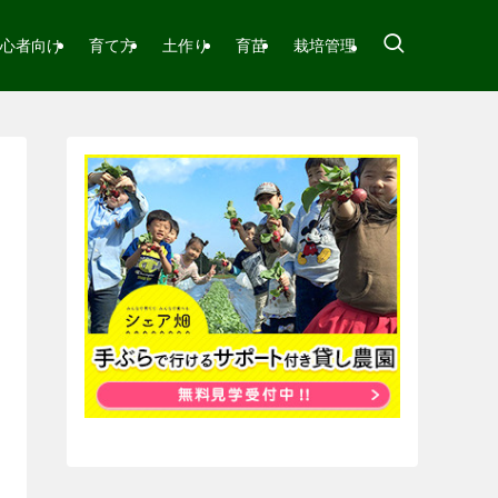
心者向け
育て方
土作り
育苗
栽培管理