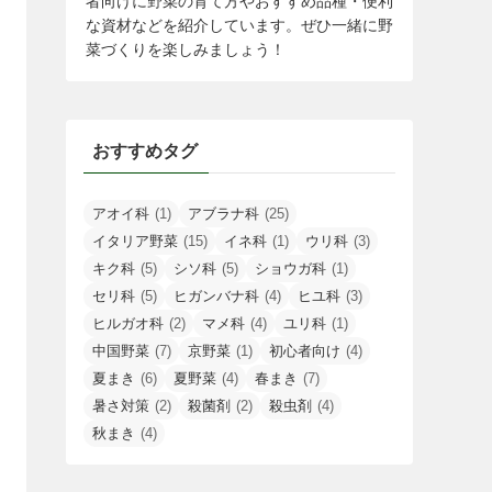
者向けに野菜の育て方やおすすめ品種・便利
な資材などを紹介しています。ぜひ一緒に野
菜づくりを楽しみましょう！
おすすめタグ
アオイ科
(1)
アブラナ科
(25)
イタリア野菜
(15)
イネ科
(1)
ウリ科
(3)
キク科
(5)
シソ科
(5)
ショウガ科
(1)
セリ科
(5)
ヒガンバナ科
(4)
ヒユ科
(3)
ヒルガオ科
(2)
マメ科
(4)
ユリ科
(1)
中国野菜
(7)
京野菜
(1)
初心者向け
(4)
夏まき
(6)
夏野菜
(4)
春まき
(7)
暑さ対策
(2)
殺菌剤
(2)
殺虫剤
(4)
秋まき
(4)