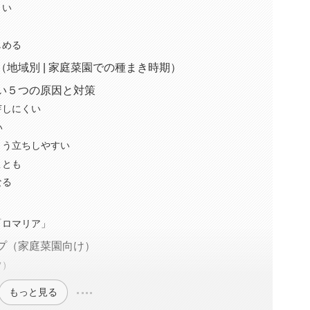
くい
しめる
地域別 | 家庭菜園での種まき時期）
い５つの原因と対策
芽しにくい
い
とう立ちしやすい
ことも
なる
「ロマリア」
プ（家庭菜園向け）
ツ）
もっと見る