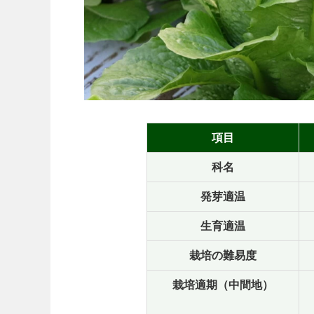
項目
科名
発芽適温
生育適温
栽培の難易度
栽培適期（中間地）