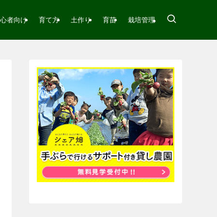
心者向け
育て方
土作り
育苗
栽培管理