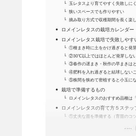
玉レタスより育てやすく失敗しに
狭いスペースでも作りやすい
摘み取り方式で収穫期間を長く楽
ロメインレタスの栽培カレンダー（
ロメインレタス栽培で失敗しやす
①種まき時に土をかけ過ぎると発
②30℃以上ではほとんど発芽しな
③春作の遅まき・秋作の早まきは
④肥料を入れ過ぎると結球しない
⑤株間を狭めて密植すると小玉に
栽培で準備するもの
ロメインレタスのおすすめ品種は
ロメインレタスの育て方５ステッ
①丈夫な苗を準備する（育苗のコ