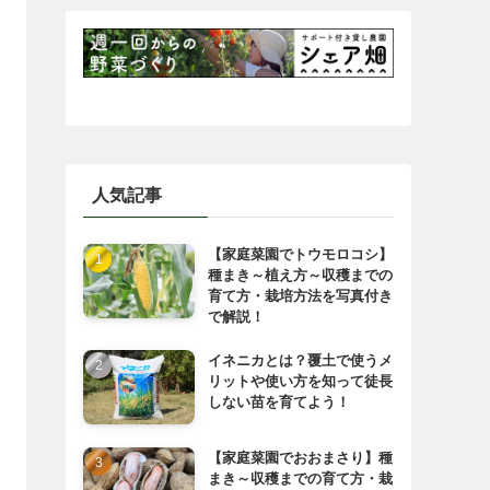
人気記事
【家庭菜園でトウモロコシ】
種まき～植え方～収穫までの
育て方・栽培方法を写真付き
で解説！
イネニカとは？覆土で使うメ
リットや使い方を知って徒長
しない苗を育てよう！
【家庭菜園でおおまさり】種
まき～収穫までの育て方・栽