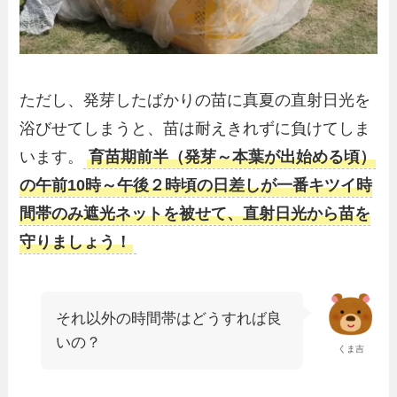
ただし、発芽したばかりの苗に真夏の直射日光を
浴びせてしまうと、苗は耐えきれずに負けてしま
います。
育苗期前半（発芽～本葉が出始める頃）
の午前10時～午後２時頃の日差しが一番キツイ時
間帯のみ遮光ネットを被せて、直射日光から苗を
守りましょう！
それ以外の時間帯はどうすれば良
いの？
くま吉