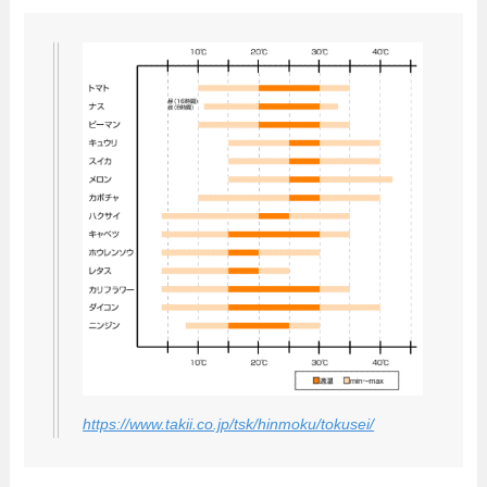
https://www.takii.co.jp/tsk/hinmoku/tokusei/