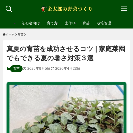
初心者向け
育て方
土作り
育苗
栽培管理
ホーム
育苗
真夏の育苗を成功させるコツ | 家庭菜園
でもできる夏の暑さ対策３選
2025年9月5日
2026年4月23日
育苗