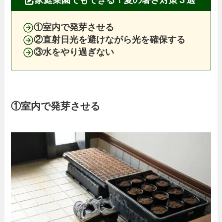
家庭菜園でもできる！夏の暑さ対策３選
①室内で発芽させる
②直射日光を避けながら光を確保する
③水をやり過ぎない
①室内で発芽させる