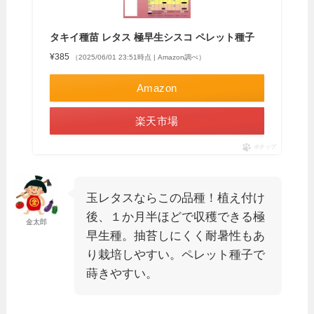
タキイ種苗 レタス 極早生シスコ ペレット種子
¥385
（2025/06/01 23:51時点 | Amazon調べ）
Amazon
楽天市場
ポチップ
玉レタスならこの品種！植え付け
後、１か月半ほどで収穫できる極
金太郎
早生種。抽苔しにくく耐暑性もあ
り栽培しやすい。ペレット種子で
蒔きやすい。