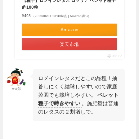
【種子】ロメインレタス ロマリア ペレット種子
約100粒
¥498
（2025/06/01 23:39時点 | Amazon調べ）
Amazon
楽天市場
ポチップ
ロメインレタスだとこの品種！抽
苔しにくく結球しやすいので家庭
金太郎
菜園でも栽培しやすい。
ペレット
種子で蒔きやすい
。施肥量は普通
のレタスの２割増しで。