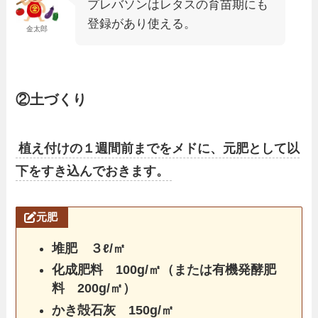
プレバソンはレタスの育苗期にも
登録があり使える。
金太郎
②土づくり
植え付けの１週間前までをメドに、元肥として以
下をすき込んでおきます。
元肥
堆肥 ３ℓ/㎡
化成肥料 100g/㎡（または有機発酵肥
料 200g/㎡）
かき殻石灰 150g/㎡