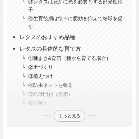
③レタスは発芽に光を必要とする好光性種
子
④生育後期は徐々に肥効を抑えて結球を促
す
レタスのおすすめ品種
レタスの具体的な育て方
①種まき&育苗（種から育てる場合）
②土づくり
③植えつけ
④防虫ネットを張る
⑤結球開始（追肥）
⑥収穫！
もっと見る