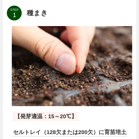
STEP
種まき
【発芽適温：15～20℃】
セルトレイ（128欠または200欠）に育苗培土