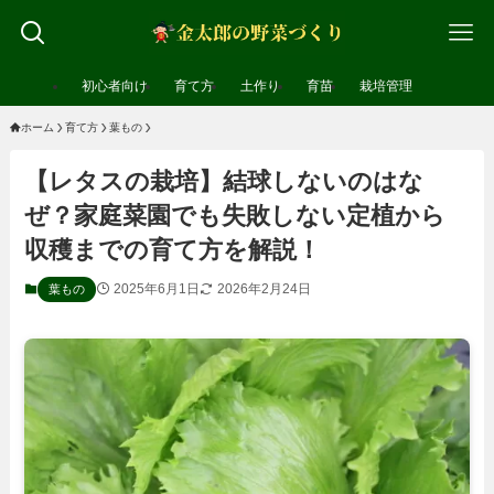
初心者向け
育て方
土作り
育苗
栽培管理
ホーム
育て方
葉もの
【レタスの栽培】結球しないのはな
ぜ？家庭菜園でも失敗しない定植から
収穫までの育て方を解説！
2025年6月1日
2026年2月24日
葉もの